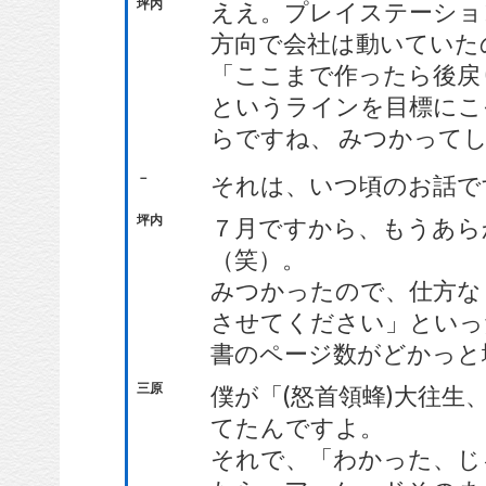
坪内
ええ。プレイステーショ
方向で会社は動いていた
「ここまで作ったら後戻
というラインを目標にこ
らですね、 みつかって
－
それは、いつ頃のお話で
坪内
７月ですから、もうあら
（笑）。
みつかったので、仕方な
させてください」といっ
書のページ数がどかっと
三原
僕が「(怒首領蜂)大往
てたんですよ。
それで、「わかった、じ