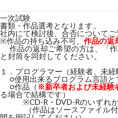
一次試験
書類・作品選考となります。
社内にて検討後、合否についてご
※作品の持ち込み不可、
作品の返
作品の返却ご希望の方は、「作品
と封筒を同封してください。
１．プログラマー（経験者、未経
○使用出来るプログラム言語と
○作品（
※新卒者および未経験
る場合で結構です）
※CD-R・DVD-Rのいずれ
（作品はソースファイル付きで
間を明記してください）