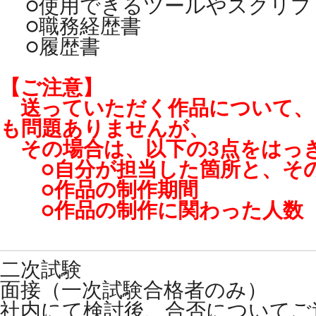
○使用できるツールやスクリプ
○職務経歴書
○履歴書
【ご注意】
送っていただく作品について、
も問題ありませんが、
その場合は、以下の3点をはっ
○自分が担当した箇所と、その
○作品の制作期間
○作品の制作に関わった人数
二次試験
面接（一次試験合格者のみ）
社内にて検討後、合否についてご