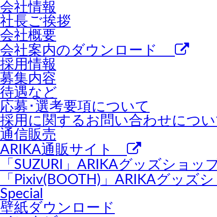
会社情報
社長ご挨拶
会社概要
会社案内のダウンロード
採用情報
募集内容
待遇など
応募･選考要項について
採用に関するお問い合わせについ
通信販売
ARIKA通販サイト
「SUZURI」ARIKAグッズショ
「Pixiv(BOOTH)」ARIKAグ
Special
壁紙ダウンロード