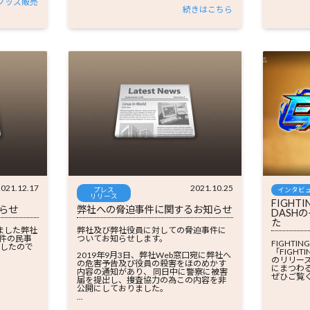
グッズ販売
続きはこちら
021.12.17
2021.10.25
プレス
インタビ
リリース
FIGHTI
らせ
弊社への脅迫事件に関するお知らせ
DASH
た
きました弊社
弊社及び弊社役員に対しての脅迫事件に
件の民事
ついてお知らせします。
FIGHTI
ましたので
「FIGHTI
2019年9月3日、弊社Web窓口宛に弊社へ
のリリー
の危害予告及び役員の殺害をほのめかす
にまつわ
内容の通知があり、 同日中に警察に被害
ぜひご覧
届を提出し、捜査協力の為この内容を非
公開にしておりました。
...