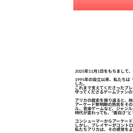
2025年11月1日をもちまし
1995年の設立以来、私たち
した。
これまで支えてくださったプレ
守ってくださるゲームファンの
アリカの歴史を振り返ると、挑
アーケード黎明期の熱気をその
ル、音楽ゲームなど、ジャンル
時代が変わっても、“面白さ”
コンシューマーからアーケード
しかし、プレイヤーがコントロ
私たちアリカは、その感覚をよ