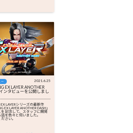
2021.6.25
ュー
NG EX LAYER ANOTHER
のインタビューを公開しまし
NG EX LAYERシリーズの最新作
NG EX LAYER ANOTHER DASH」
スを 記念して、スタッフに開発
る話を色々と伺いました。
ください。